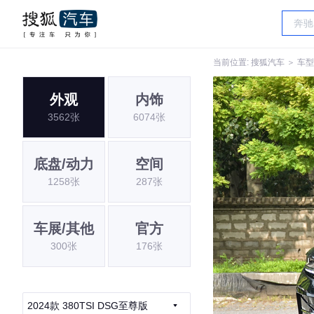
当前位置:
搜狐汽车
＞
车型
外观
内饰
3562张
6074张
底盘/动力
空间
1258张
287张
车展/其他
官方
300张
176张
2024款 380TSI DSG至尊版