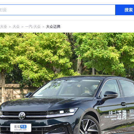
搜索
大全
＞
大众
＞
一汽-大众
＞
大众迈腾