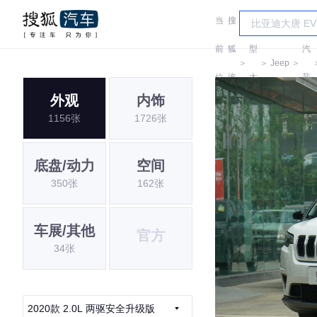
当
搜
车
广
前
狐
型
汽
＞
＞
Jeep
＞
位
汽
大
菲
外观
内饰
置:
车
全
克
1156张
1726张
底盘/动力
空间
350张
162张
车展/其他
官方
34张
2020款 2.0L 两驱安全升级版