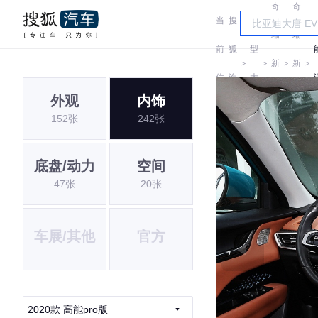
奇
奇
当
搜
车
瑞
瑞
前
狐
型
＞
＞
新
＞
新
＞
位
汽
大
能
能
外观
内饰
置:
车
全
152张
242张
源
源
底盘/动力
空间
47张
20张
车展/其他
官方
2020款 高能pro版