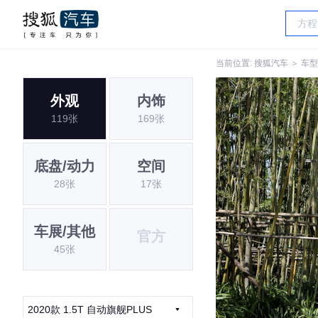
当前位置:
搜狐汽车
＞
车型
外观
内饰
119张
169张
底盘/动力
空间
28张
17张
车展/其他
官方
45张
2020款 1.5T 自动旗舰PLUS