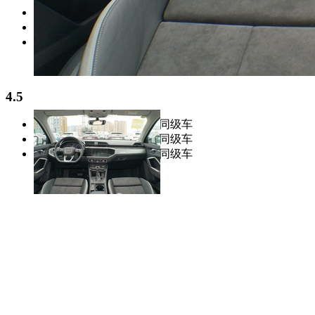
2013款 35 TFSI 全时四驱舒适型
2013款 35 TFSI 全时四驱豪华型
2013款 40 TFSI 全时四驱豪华型
黑色
4.5
·外观表现一般，低于57%同级车
·内饰表现一般，低于65%同级车
1/64
·空间表现一般，低于91%同级车