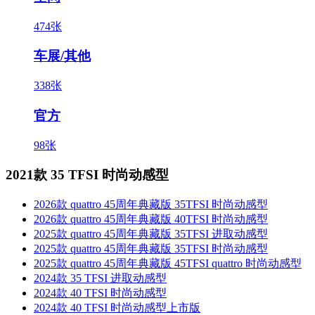
474张
车展/其他
338张
官方
98张
2021款 35 TFSI 时尚动感型
2026款 quattro 45周年典藏版 35TFSI 时尚动感型
2026款 quattro 45周年典藏版 40TFSI 时尚动感型
2025款 quattro 45周年典藏版 35TFSI 进取动感型
2025款 quattro 45周年典藏版 35TFSI 时尚动感型
2025款 quattro 45周年典藏版 45TFSI quattro 时尚动感型
2024款 35 TFSI 进取动感型
2024款 40 TFSI 时尚动感型
2024款 40 TFSI 时尚动感型上市版