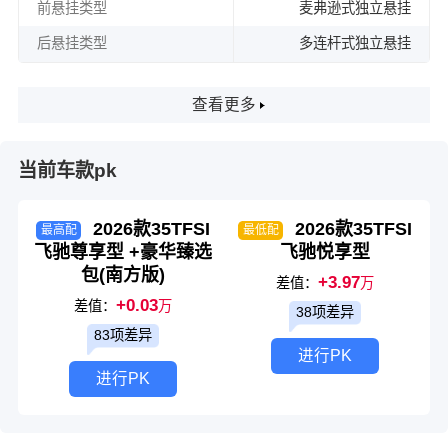
前悬挂类型
麦弗逊式独立悬挂
后悬挂类型
多连杆式独立悬挂
查看更多
当前车款pk
2026款35TFSI
2026款35TFSI
最高配
最低配
飞驰尊享型 +豪华臻选
飞驰悦享型
包(南方版)
+3.97
差值：
万
+0.03
差值：
万
38项差异
83项差异
进行PK
进行PK