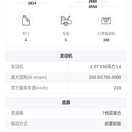
2680
1814
4554
车门
车座
行李箱容积
4
5
388
发动机
发动机
1.4T 150马力 L4
最大扭矩(N·m/rpm)
250.0/1750-3000
官方最高车速(km/h)
210
底盘
变速箱
7档双离合
驱动方式
前置前驱