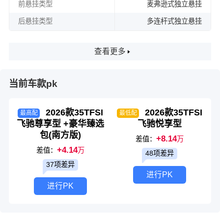
前悬挂类型
麦弗逊式独立悬挂
后悬挂类型
多连杆式独立悬挂
查看更多
当前车款pk
2026款35TFSI
2026款35TFSI
最高配
最低配
飞驰尊享型 +豪华臻选
飞驰悦享型
包(南方版)
+8.14
差值：
万
+4.14
差值：
万
48项差异
37项差异
进行PK
进行PK