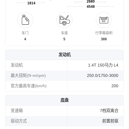
2680
1814
4548
车门
车座
行李箱容积
4
5
388
发动机
发动机
1.4T 150马力 L4
最大扭矩(N·m/rpm)
250.0/1750-3000
官方最高车速(km/h)
200
底盘
变速箱
7档双离合
驱动方式
前置前驱