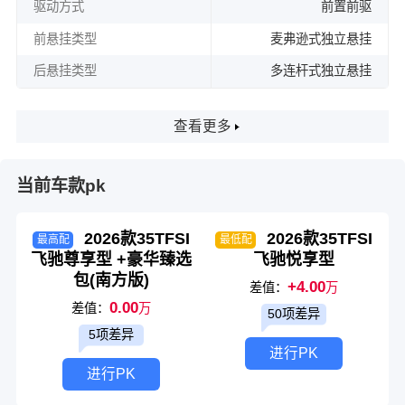
驱动方式
前置前驱
前悬挂类型
麦弗逊式独立悬挂
后悬挂类型
多连杆式独立悬挂
查看更多
当前车款pk
2026款35TFSI
2026款35TFSI
最高配
最低配
飞驰尊享型 +豪华臻选
飞驰悦享型
包(南方版)
+4.00
差值：
万
0.00
差值：
万
50项差异
5项差异
进行PK
进行PK