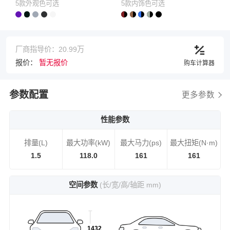
5款外观色可选
5款内饰色可选
厂商指导价：20.99万
报价：
暂无报价
购车计算器
参数配置
更多参数
性能参数
排量(L)
最大功率(kW)
最大马力(ps)
最大扭矩(N·m)
1.5
118.0
161
161
空间参数
(长/宽/高/轴距 mm)
1432