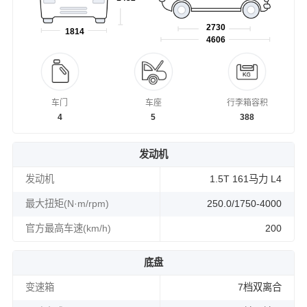
2730
1814
4606
车门
车座
行李箱容积
4
5
388
发动机
发动机
1.5T 161马力 L4
最大扭矩(N·m/rpm)
250.0/1750-4000
官方最高车速(km/h)
200
底盘
变速箱
7档双离合