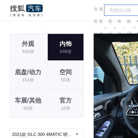
当
搜
车
奔
前
狐
型
奔
驰
＞
＞
＞
＞
位
汽
大
驰
(进
外观
内饰
置:
车
全
口)
455张
698张
底盘/动力
空间
151张
55张
车展/其他
官方
94张
16张
2021款 GLC 300 4MATIC 轿跑