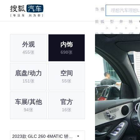
当
搜
车
奔
前
狐
型
奔
驰
＞
＞
＞
＞
位
汽
大
驰
(进
外观
内饰
置:
车
全
口)
455张
698张
底盘/动力
空间
151张
55张
车展/其他
官方
94张
16张
2023款 GLC 260 4MATIC 轿跑