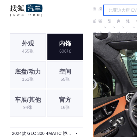
当
搜
车
奔
前
狐
型
奔
驰
＞
＞
＞
＞
位
汽
大
驰
(进
外观
内饰
置:
车
全
口)
455张
698张
底盘/动力
空间
151张
55张
车展/其他
官方
94张
16张
2024款 GLC 300 4MATIC 轿跑