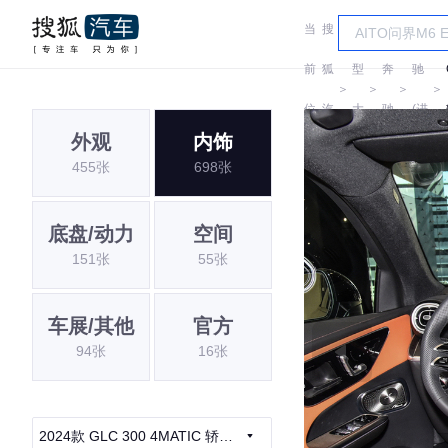
当
搜
车
奔
前
狐
型
奔
驰
＞
＞
＞
＞
位
汽
大
驰
(进
外观
内饰
置:
车
全
口)
455张
698张
底盘/动力
空间
151张
55张
车展/其他
官方
94张
16张
2024款 GLC 300 4MATIC 轿跑