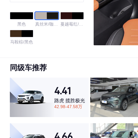
SUV
黑色
真丝米/咖啡
蔓越莓红/黑
棕
色
马鞍棕/黑色
4.36
同级车推荐
·外观表现较为优秀，优于84%同级车
4.41
·内饰表现较为优秀，优于58%同级车
·空间表现一般，低于95%同级车
路虎 揽胜极光
42.98-47.58万
4.66