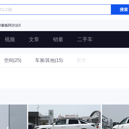
搜索
OX极狐阿尔法S
视频
文章
销量
二手车
空间(25)
车展/其他(15)
官方