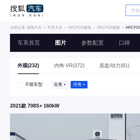
当前位置:
搜狐汽车
＞
车型大全
＞
ARCFOX极狐
＞
ARCFOX极狐
＞
ARCF
车系首页
图片
参数配置
口碑
外观(232)
内饰·VR(372)
底盘/动力(81)
不限车型
在售
停售
2021款 708S+ 160kW