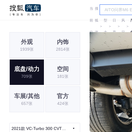
当
搜
车
东
前
狐
型
日
风
＞
＞
＞
＞
位
汽
大
产
日
外观
内饰
置:
车
全
产
1939张
2814张
底盘/动力
空间
709张
181张
车展/其他
官方
657张
424张
2021款 VC-Turbo 300 CVT