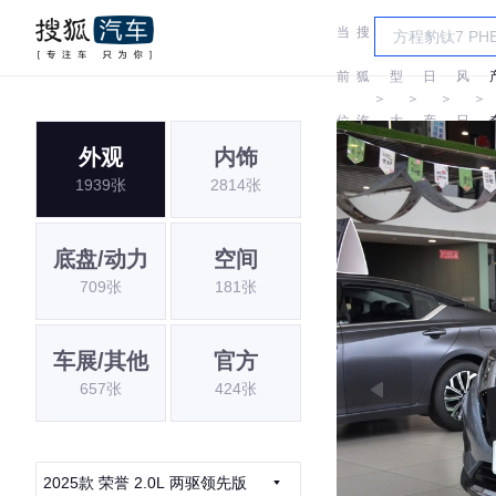
当
搜
车
东
前
狐
型
日
风
＞
＞
＞
＞
位
汽
大
产
日
外观
内饰
置:
车
全
产
1939张
2814张
底盘/动力
空间
709张
181张
车展/其他
官方
657张
424张
2025款 荣誉 2.0L 两驱领先版