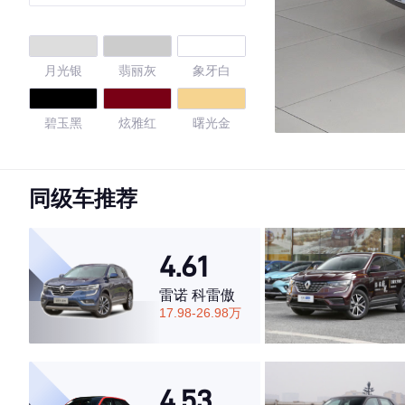
月光银
翡丽灰
象牙白
碧玉黑
炫雅红
曙光金
宝石红
珠光白
琥珀金
同级车推荐
极光蓝
月光银
苍穹灰
4.61
4.65
雷诺 科雷傲
17.98-26.98万
·外观表现一般，低于80%同级车
·内饰表现一般，低于66%同级车
4.53
·空间表现较为优秀，优于64%同级车