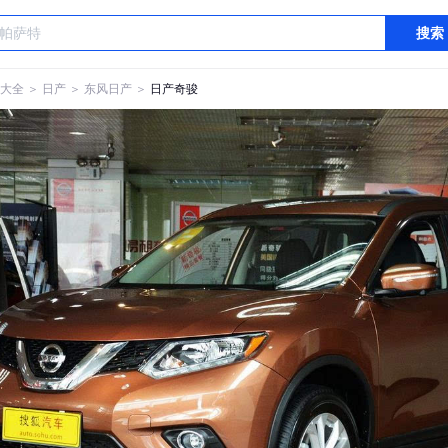
搜索
大全
＞
日产
＞
东风日产
＞
日产奇骏