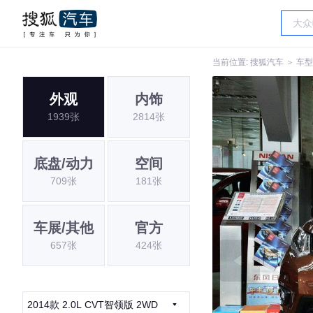
当前位置:
搜狐汽车
＞
车型
外观
内饰
1939张
2814张
底盘/动力
空间
709张
181张
车展/其他
官方
657张
424张
2014款 2.0L CVT智领版 2WD