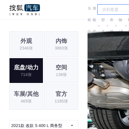
当
搜
车
奔
前
狐
型
奔
驰
＞
＞
＞
＞
位
汽
大
驰
(进
外观
内饰
置:
车
全
口)
2346张
3883张
底盘/动力
空间
714张
138张
车展/其他
官方
469张
1185张
2021款 改款 S 400 L 商务型