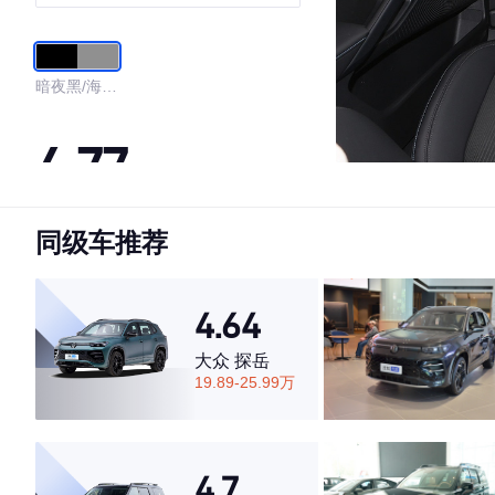
暗夜黑/海岩
灰
4.77
同级车推荐
·外观表现较为优秀，优于93%同级车
·内饰表现较为优秀，优于76%同级车
·空间表现较为优秀，优于71%同级车
4.64
大众 探岳
19.89-25.99万
4.7