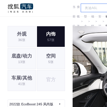
当
搜
车
长
前
狐
型
福
安
＞
＞
＞
＞
位
汽
大
特
福
外观
内饰
置:
车
全
特
36张
57张
底盘/动力
空间
13张
5张
车展/其他
官方
41张
2022款 EcoBoost 245 风尚版