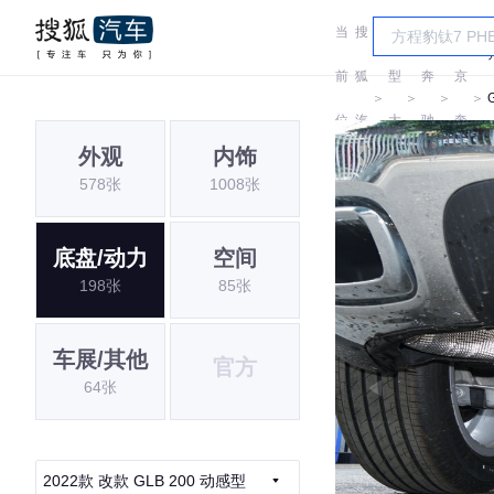
当
搜
车
北
前
狐
型
奔
京
＞
＞
＞
＞
位
汽
大
驰
奔
外观
内饰
置:
车
全
驰
578张
1008张
底盘/动力
空间
198张
85张
车展/其他
官方
64张
2022款 改款 GLB 200 动感型