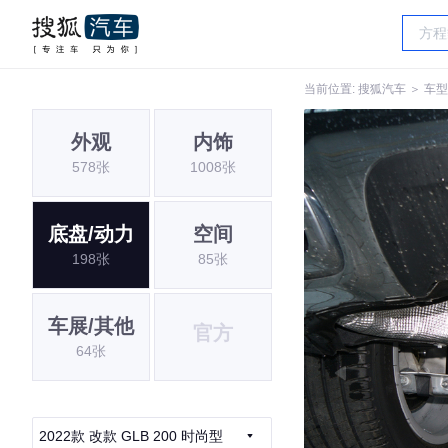
当前位置:
搜狐汽车
＞
车型
外观
内饰
578张
1008张
底盘/动力
空间
198张
85张
车展/其他
官方
64张
2022款 改款 GLB 200 时尚型