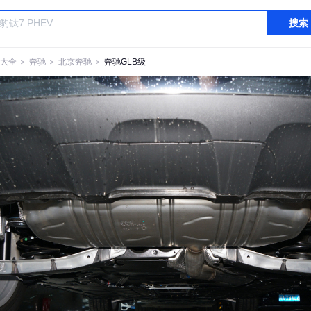
搜索
大全
＞
奔驰
＞
北京奔驰
＞
奔驰GLB级