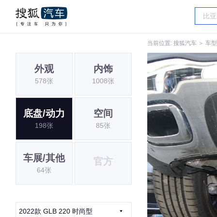
当前位置:
搜狐汽车
＞
车型
外观
内饰
578张
1008张
底盘/动力
空间
198张
85张
车展/其他
官方
64张
2022款 GLB 220 时尚型