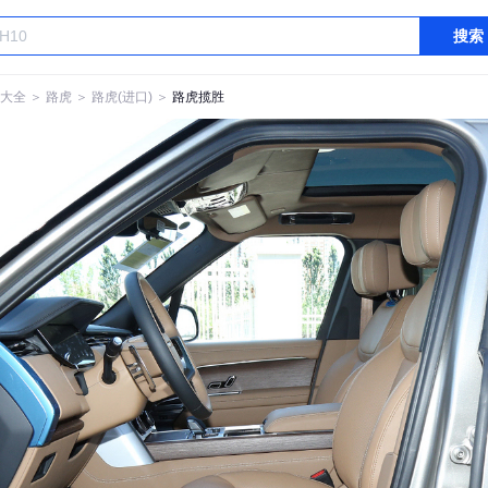
搜索
大全
＞
路虎
＞
路虎(进口)
＞
路虎揽胜