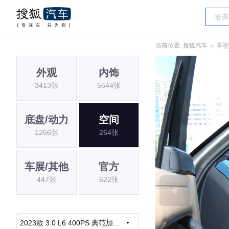
当前位置:
搜狐汽车
＞
车型
外观
内饰
3413张
5544张
底盘/动力
空间
1266张
264张
车展/其他
官方
447张
622张
2023款 3.0 L6 400PS 典范加长