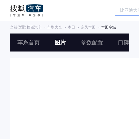
当前位置:
搜狐汽车
＞
车型大全
＞
本田
＞
东风本田
＞
本田享域
车系首页
图片
参数配置
口碑