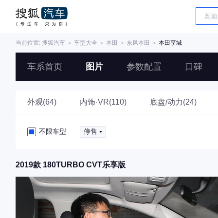
当前位置:
搜狐汽车
＞
车型大全
＞
本田
＞
东风本田
＞
本田享域
车系首页
图片
参数配置
口碑
外观(64)
内饰·VR(110)
底盘/动力(24)
不限车型
停售
2019款 180TURBO CVT乐享版