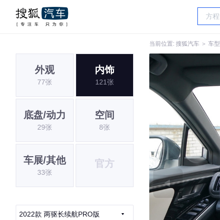
当前位置:
搜狐汽车
＞
车型
外观
内饰
77张
121张
底盘/动力
空间
29张
8张
车展/其他
官方
33张
2022款 两驱长续航PRO版