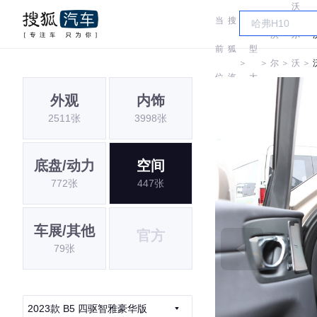
沃
当
搜
车
沃
尔
前
狐
型
＞
＞
尔
＞
沃
＞
位
汽
大
沃
亚
外观
内饰
置:
车
全
2511张
3998张
太
底盘/动力
空间
772张
447张
车展/其他
官方
79张
2023款 B5 四驱智雅豪华版