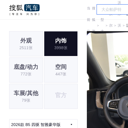
沃
当
搜
车
沃
尔
前
狐
型
＞
＞
尔
＞
沃
＞
位
汽
大
沃
亚
外观
内饰
置:
车
全
2511张
3998张
太
底盘/动力
空间
772张
447张
车展/其他
官方
79张
2026款 B5 四驱 智雅豪华版