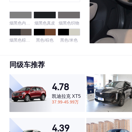
烟黑色内饰
烟黑色真皮
烟黑色织物
黑色座椅
烟黑色棕色
黑色/棕色
黑色/米色
真皮
黑色
黑色/红色
黑色/琥珀色
同级车推荐
4.59
4.78
凯迪拉克 XT5
·外观表现一般，低于60%同级车
37.99-45.99万
·内饰表现一般，低于59%同级车
·空间表现一般，低于87%同级车
4.39