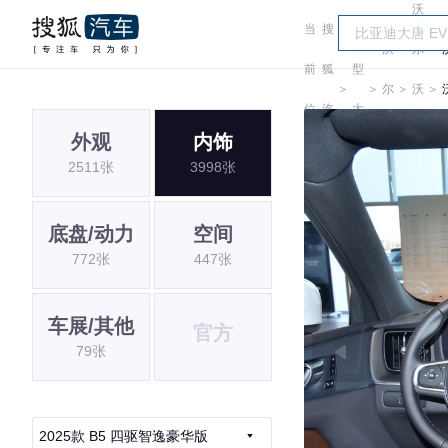
沃
当
搜
车
沃
尔
前
狐
型
＞
＞
尔
＞
沃
＞
位
汽
大
沃
亚
外观
内饰
置:
车
全
2511张
3998张
太
底盘/动力
空间
772张
447张
车展/其他
官方
79张
2025款 B5 四驱智逸豪华版