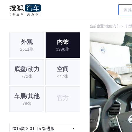
当前位置:
搜狐汽车
＞
车型
外观
内饰
2511张
3998张
底盘/动力
空间
772张
447张
车展/其他
官方
79张
2015款 2.0T T5 智进版