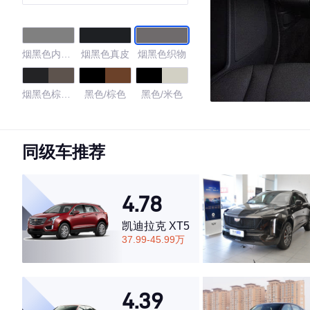
烟黑色内饰
烟黑色真皮
烟黑色织物
黑色座椅
烟黑色棕色
黑色/棕色
黑色/米色
真皮
黑色
黑色/红色
黑色/琥珀色
同级车推荐
4.59
4.78
凯迪拉克 XT5
·外观表现一般，低于60%同级车
37.99-45.99万
·内饰表现一般，低于59%同级车
·空间表现一般，低于87%同级车
4.39