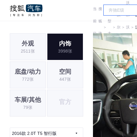
沃
当
搜
车
沃
尔
前
狐
型
＞
＞
尔
＞
沃
＞
位
汽
大
沃
亚
外观
内饰
置:
车
全
2511张
3998张
太
底盘/动力
空间
772张
447张
车展/其他
官方
79张
2016款 2.0T T5 智行版