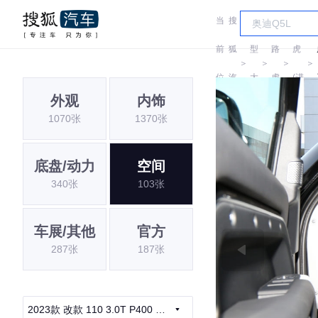
当
搜
车
路
前
狐
型
路
虎
＞
＞
＞
＞
位
汽
大
虎
(进
外观
内饰
置:
车
全
口)
1070张
1370张
底盘/动力
空间
340张
103张
车展/其他
官方
287张
187张
2023款 改款 110 3.0T P400 暗