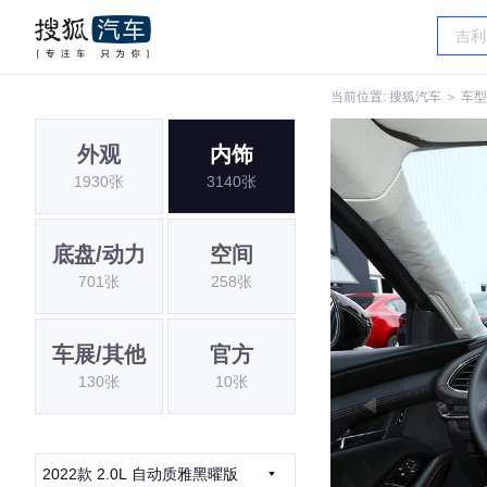
当前位置:
搜狐汽车
＞
车型
外观
内饰
1930张
3140张
底盘/动力
空间
701张
258张
车展/其他
官方
130张
10张
2022款 2.0L 自动质雅黑曜版