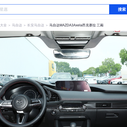
搜索
大全
＞
马自达
＞
长安马自达
＞
马自达MAZDA3Axela昂克赛拉 三厢