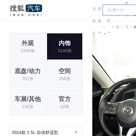
长
当
搜
车
马
安
前
狐
型
＞
＞
自
＞
马
＞
位
汽
大
达
自
外观
内饰
置:
车
全
1930张
3140张
达
底盘/动力
空间
701张
258张
车展/其他
官方
130张
10张
2014款 1.5L 自动舒适型