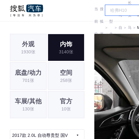
长
当
搜
车
马
安
前
狐
型
＞
＞
自
＞
马
＞
位
汽
大
达
自
外观
内饰
置:
车
全
1930张
3140张
达
底盘/动力
空间
701张
258张
车展/其他
官方
130张
10张
2017款 2.0L 自动尊贵型 国V