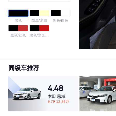
黑色
酷黑/米白
黑色/白色
黑色/红色
黑色/勃艮第
红
4.72
同级车推荐
·外观表现较为优秀，优于88%同级车
·内饰表现较为优秀，优于85%同级车
·空间表现一般，低于74%同级车
4.48
本田 思域
9.79-12.99万