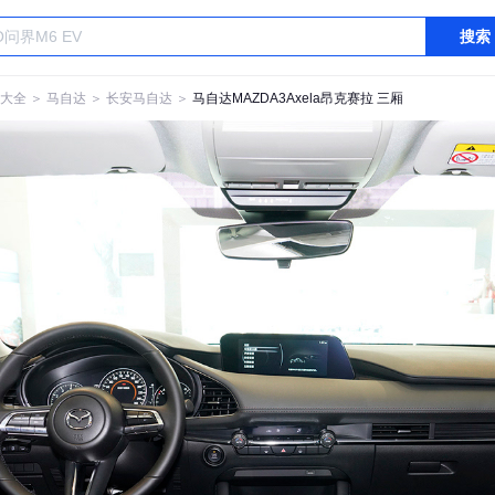
搜索
大全
＞
马自达
＞
长安马自达
＞
马自达MAZDA3Axela昂克赛拉 三厢