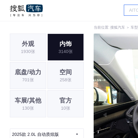
当前位置:
搜狐汽车
＞
车型
外观
内饰
1930张
3140张
底盘/动力
空间
701张
258张
车展/其他
官方
130张
10张
2025款 2.0L 自动质炫版