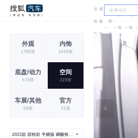
当
搜
车
奇
奇
前
狐
型
＞
＞
瑞
＞
瑞
位
汽
大
QQ
QQ
外观
内饰
置:
车
全
1782张
2419张
底盘/动力
空间
573张
223张
车展/其他
官方
59张
21张
2022款 甜粉款 半糖版 磷酸铁锂