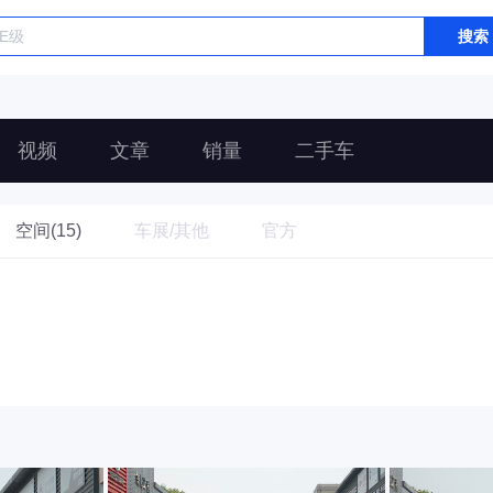
搜索
视频
文章
销量
二手车
空间(15)
车展/其他
官方