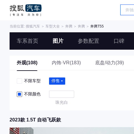
当前位置:
搜狐汽车
＞
车型大全
＞
奔腾
＞
奔腾
＞
奔腾T55
车系首页
图片
参数配置
口碑
外观(108)
内饰·VR(183)
底盘/动力(39)
不限车型
停售
不限颜色
珠光白
2023款 1.5T 自动飞跃款