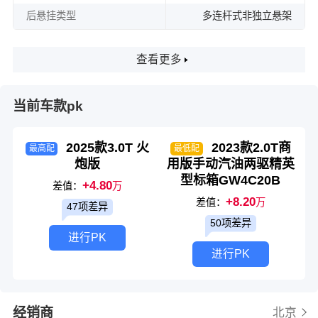
后悬挂类型
多连杆式非独立悬架
查看更多
当前车款pk
2025款3.0T 火
2023款2.0T商
最高配
最低配
炮版
用版手动汽油两驱精英
型标箱GW4C20B
+4.80
差值：
万
+8.20
差值：
万
47项差异
50项差异
进行PK
进行PK
经销商
北京