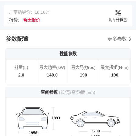
厂商指导价：18.18万
报价：
暂无报价
购车计算器
参数配置
更多参数
性能参数
排量(L)
最大功率(kW)
最大马力(ps)
最大扭矩(N·m)
2.0
140.0
190
190
空间参数
(长/宽/高/轴距 mm)
1893
3230
1958