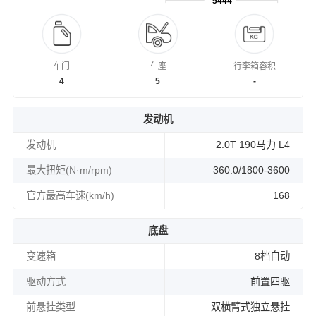
5444
车门
车座
行李箱容积
4
5
-
发动机
发动机
2.0T 190马力 L4
最大扭矩(N·m/rpm)
360.0/1800-3600
官方最高车速(km/h)
168
底盘
变速箱
8档自动
驱动方式
前置四驱
前悬挂类型
双横臂式独立悬挂