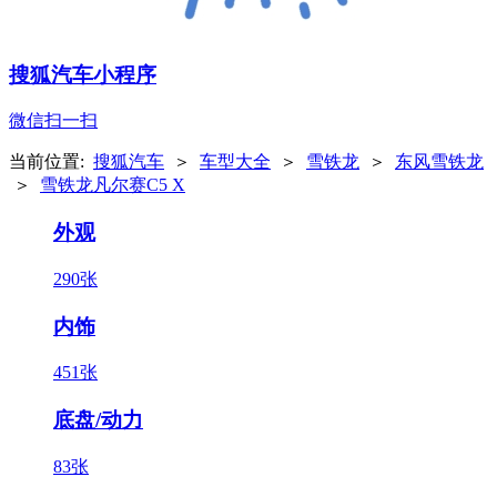
搜狐汽车小程序
微信扫一扫
当前位置:
搜狐汽车
＞
车型大全
＞
雪铁龙
＞
东风雪铁龙
＞
雪铁龙凡尔赛C5 X
外观
290张
内饰
451张
底盘/动力
83张