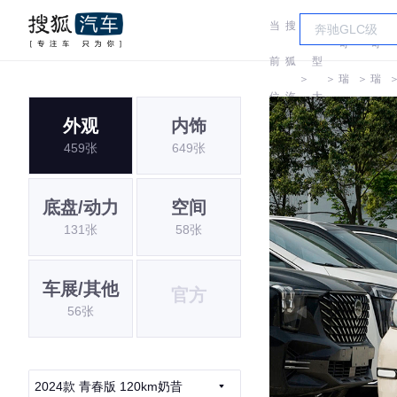
当
搜
车
奇
奇
前
狐
型
＞
＞
瑞
＞
瑞
位
汽
大
QQ
QQ
外观
内饰
置:
车
全
459张
649张
底盘/动力
空间
131张
58张
车展/其他
官方
56张
2024款 青春版 120km奶昔