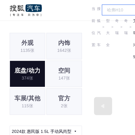
当
搜
车
前
狐
型
奇
奇
＞
＞
＞
＞
位
汽
大
瑞
瑞
外观
内饰
置:
车
全
1135张
1642张
底盘/动力
空间
374张
147张
车展/其他
官方
115张
2张
2024款 惠民版 1.5L 手动风尚型