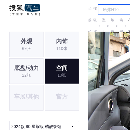
当
搜
车
前
狐
型
埃
埃
＞
＞
＞
＞
位
汽
大
安
安
外观
内饰
置:
车
全
69张
110张
底盘/动力
空间
22张
10张
车展/其他
官方
2024款 80 星耀版 磷酸铁锂