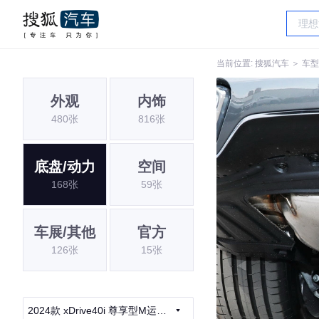
当前位置:
搜狐汽车
＞
车型
外观
内饰
480张
816张
底盘/动力
空间
168张
59张
车展/其他
官方
126张
15张
2024款 xDrive40i 尊享型M运动