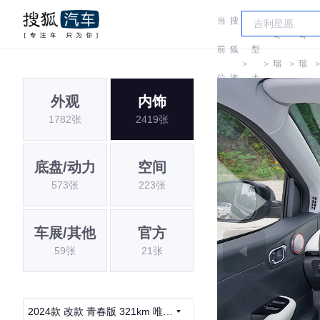
当
搜
车
奇
奇
前
狐
型
＞
＞
瑞
＞
瑞
位
汽
大
QQ
QQ
外观
内饰
置:
车
全
1782张
2419张
底盘/动力
空间
573张
223张
车展/其他
官方
59张
21张
2024款 改款 青春版 321km 唯爱