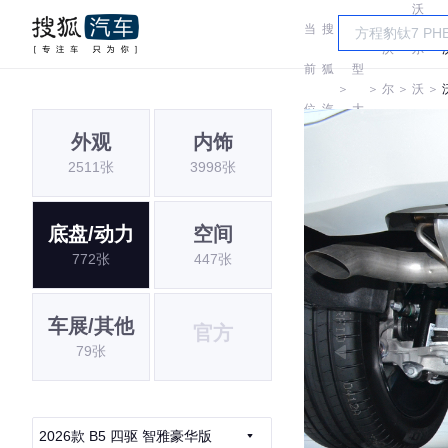
沃
当
搜
车
沃
尔
前
狐
型
＞
＞
尔
＞
沃
＞
位
汽
大
沃
亚
外观
内饰
置:
车
全
2511张
3998张
太
底盘/动力
空间
772张
447张
车展/其他
官方
79张
2026款 B5 四驱 智雅豪华版