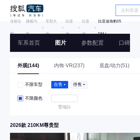
当前位
搜狐汽
车型大
比亚
比亚
比亚迪海豹05
＞
＞
＞
＞
置:
车
全
迪
迪
DM-i
车系首页
图片
参数配置
口碑
外观(144)
内饰·VR(237)
底盘/动力(51)
不限车型
在售
停售
不限颜色
雪域白
2026款 210KM尊贵型