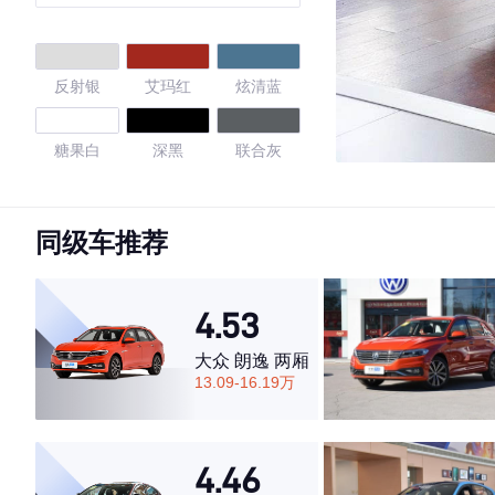
反射银
艾玛红
炫清蓝
糖果白
深黑
联合灰
塔希提金
珊瑚蓝
水晶银
同级车推荐
深黑
唐古拉白
玛雅红
4.53
季风灰
极地白
月岩灰
大众 朗逸 两厢
13.09-16.19万
以太红
珠光白
4.4
4.46