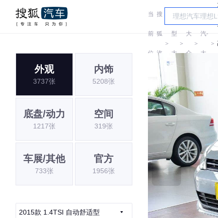
当
搜
车
一
前
狐
型
大
汽-
＞
＞
＞
＞
位
汽
大
众
大
外观
内饰
置:
车
全
众
3737张
5208张
底盘/动力
空间
1217张
319张
车展/其他
官方
733张
1956张
2015款 1.4TSI 自动舒适型