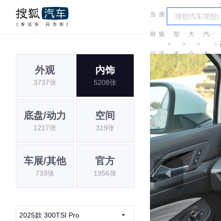
当
搜
车
一
前
狐
型
大
汽-
＞
＞
＞
＞
位
汽
大
众
大
外观
内饰
置:
车
全
众
3737张
5208张
底盘/动力
空间
1217张
319张
车展/其他
官方
733张
1956张
2025款 300TSI Pro