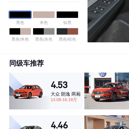
黑色
米色
钛黑
黑色/米色
黑色/灰色
黑色/棕色
4.4
同级车推荐
·外观表现一般，低于59%同级车
4.53
·内饰表现较为优秀，优于61%同级车
·空间表现一般，低于82%同级车
大众 朗逸 两厢
13.09-16.19万
4.46