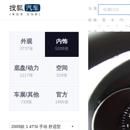
当
搜
车
一
前
狐
型
大
汽-
＞
＞
＞
＞
位
汽
大
众
大
外观
内饰
置:
车
全
众
3737张
5208张
底盘/动力
空间
1217张
319张
车展/其他
官方
733张
1956张
2009款 1.4TSI 手动 舒适型