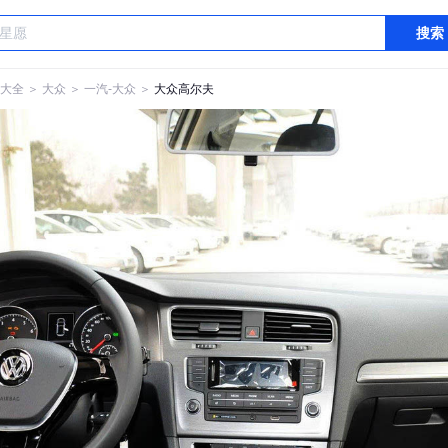
搜索
大全
＞
大众
＞
一汽-大众
＞
大众高尔夫