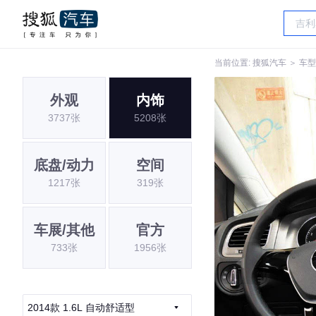
当前位置:
搜狐汽车
＞
车型
外观
内饰
3737张
5208张
底盘/动力
空间
1217张
319张
车展/其他
官方
733张
1956张
2014款 1.6L 自动舒适型